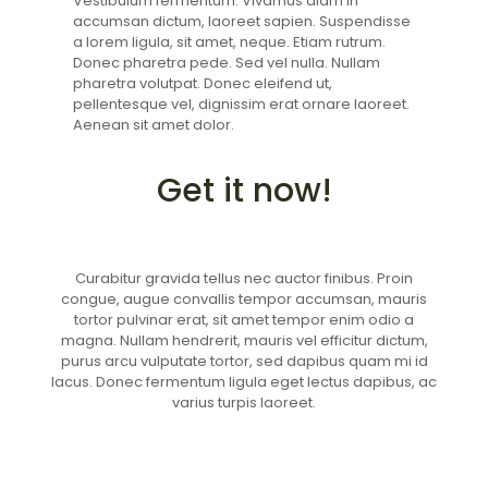
Vestibulum fermentum. Vivamus diam in
accumsan dictum, laoreet sapien. Suspendisse
a lorem ligula, sit amet, neque. Etiam rutrum.
Donec pharetra pede. Sed vel nulla. Nullam
pharetra volutpat. Donec eleifend ut,
pellentesque vel, dignissim erat ornare laoreet.
Aenean sit amet dolor.
Get it now!
Curabitur gravida tellus nec auctor finibus. Proin
congue, augue convallis tempor accumsan, mauris
tortor pulvinar erat, sit amet tempor enim odio a
magna. Nullam hendrerit, mauris vel efficitur dictum,
purus arcu vulputate tortor, sed dapibus quam mi id
lacus. Donec fermentum ligula eget lectus dapibus, ac
varius turpis laoreet.