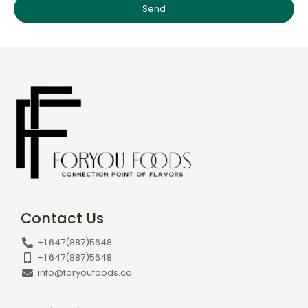
Contact Us
+1 647(887)5648
+1 647(887)5648
info@foryoufoods.ca